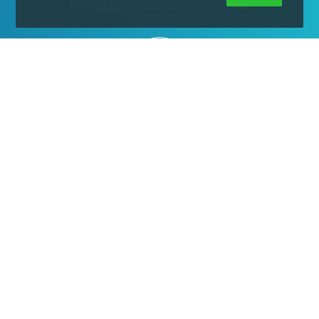
info@logopaedie-rinawi.de
An der Flora 7, 50735 Köln
© 2018 Logopädie Hanna Rinawi
Datenschutz
Impressum